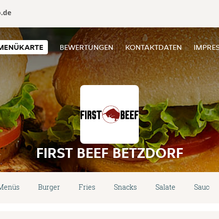
o.de
MENÜKARTE
BEWERTUNGEN
KONTAKTDATEN
IMPRE
FIRST BEEF BETZDORF
-Menüs
Burger
Fries
Snacks
Salate
Saucen 