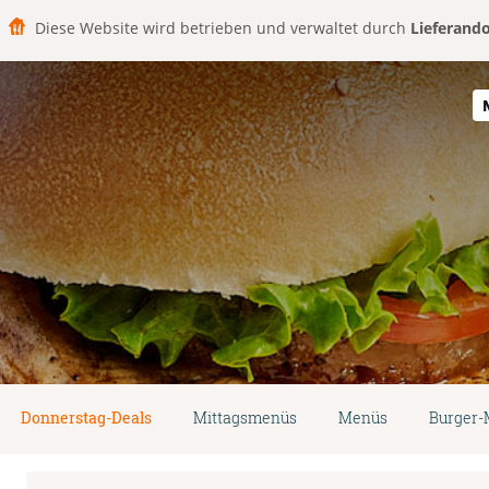
Diese Website wird betrieben und verwaltet durch
Lieferand
Donnerstag-Deals
Mittagsmenüs
Menüs
Burger